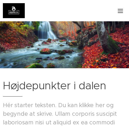
Højdepunkter i dalen
Hér starter teksten. Du kan klikke her og
begynde at skrive. Ullam corporis suscipit
laboriosam nisi ut aliquid ex ea commodi